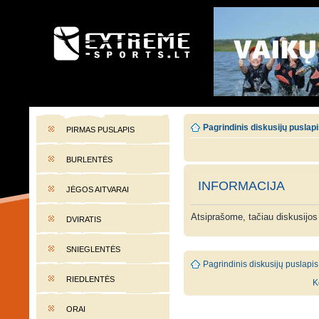
EXTREME-SPORTS.LT
Lietuvos extremalaus sporto portalas
Pagrindinis diskusijų puslap
PIRMAS PUSLAPIS
BURLENTĖS
INFORMACIJA
JĖGOS AITVARAI
Atsiprašome, tačiau diskusijos
DVIRATIS
SNIEGLENTĖS
Pagrindinis diskusijų puslapis
RIEDLENTĖS
K
ORAI