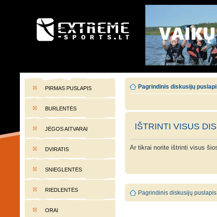
EXTREME-SPORTS.LT
Lietuvos extremalaus sporto portalas
Pagrindinis diskusijų puslap
PIRMAS PUSLAPIS
BURLENTĖS
IŠTRINTI VISUS DI
JĖGOS AITVARAI
Ar tikrai norite ištrinti visus š
DVIRATIS
SNIEGLENTĖS
RIEDLENTĖS
Pagrindinis diskusijų puslapis
ORAI