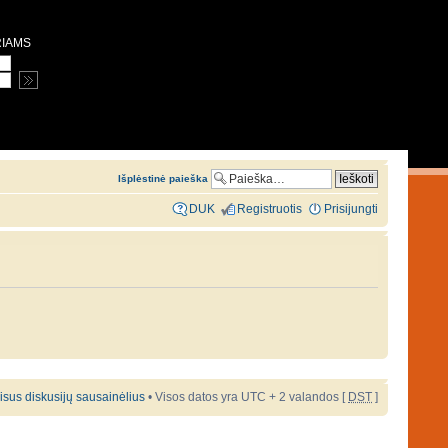
RIAMS
Išplėstinė paieška
DUK
Registruotis
Prisijungti
 visus diskusijų sausainėlius
• Visos datos yra UTC + 2 valandos [
DST
]