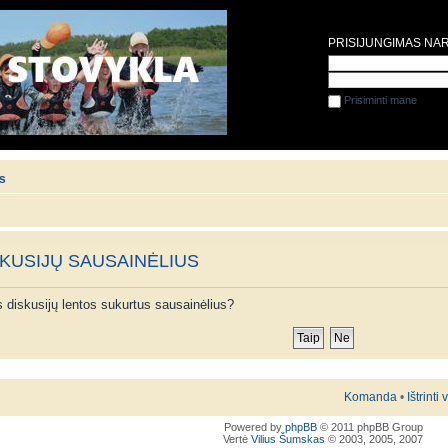
PRISIJUNGIMAS NA
Prisiminti mane
is
SKUSIJŲ SAUSAINĖLIUS
ios diskusijų lentos sukurtus sausainėlius?
Komanda
•
Ištrinti
Powered by
phpBB
© 2011 phpBB Group
Vertė
Vilius Šumskas
© 2003, 2005, 2007