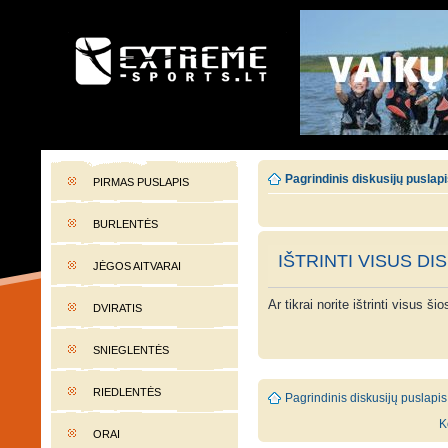
EXTREME-SPORTS.LT
Lietuvos extremalaus sporto portalas
Pagrindinis diskusijų puslap
PIRMAS PUSLAPIS
BURLENTĖS
IŠTRINTI VISUS DI
JĖGOS AITVARAI
Ar tikrai norite ištrinti visus š
DVIRATIS
SNIEGLENTĖS
RIEDLENTĖS
Pagrindinis diskusijų puslapis
K
ORAI