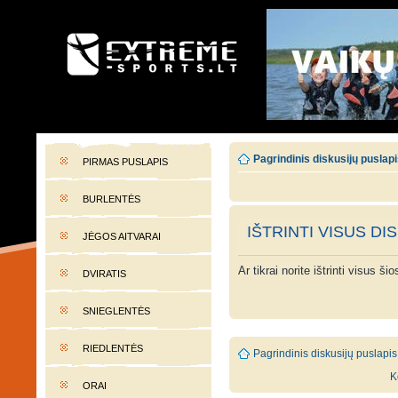
EXTREME-SPORTS.LT
Lietuvos extremalaus sporto portalas
Pagrindinis diskusijų puslap
PIRMAS PUSLAPIS
BURLENTĖS
IŠTRINTI VISUS DI
JĖGOS AITVARAI
Ar tikrai norite ištrinti visus š
DVIRATIS
SNIEGLENTĖS
RIEDLENTĖS
Pagrindinis diskusijų puslapis
K
ORAI