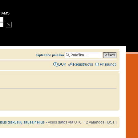
RIAMS
Išplėstinė paieška
DUK
Registruotis
Prisijungti
 visus diskusijų sausainėlius
• Visos datos yra UTC + 2 valandos [
DST
]