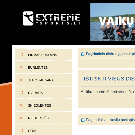
EXTREME-SPORTS.LT
Lietuvos extremalaus sporto portalas
Pagrindinis diskusijų puslap
PIRMAS PUSLAPIS
BURLENTĖS
IŠTRINTI VISUS DI
JĖGOS AITVARAI
Ar tikrai norite ištrinti visus š
DVIRATIS
SNIEGLENTĖS
RIEDLENTĖS
Pagrindinis diskusijų puslapis
ORAI