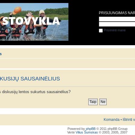
PRISIJUNGIMAS NA
Prisiminti mane
is
SKUSIJŲ SAUSAINĖLIUS
ios diskusijų lentos sukurtus sausainėlius?
Komanda
•
Ištrinti
Powered by
phpBB
© 2011 phpBB Group
Vertė
Vilius Šumskas
© 2003, 2005, 2007