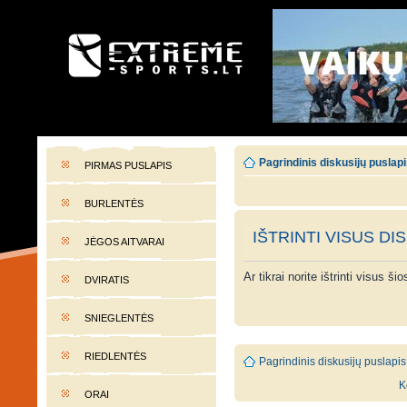
EXTREME-SPORTS.LT
Lietuvos extremalaus sporto portalas
Pagrindinis diskusijų puslap
PIRMAS PUSLAPIS
BURLENTĖS
IŠTRINTI VISUS DI
JĖGOS AITVARAI
Ar tikrai norite ištrinti visus š
DVIRATIS
SNIEGLENTĖS
RIEDLENTĖS
Pagrindinis diskusijų puslapis
K
ORAI