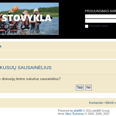
PRISIJUNGIMAS NA
Prisiminti mane
is
SKUSIJŲ SAUSAINĖLIUS
ios diskusijų lentos sukurtus sausainėlius?
Komanda
•
Ištrinti
Powered by
phpBB
© 2011 phpBB Group
Vertė
Vilius Šumskas
© 2003, 2005, 2007