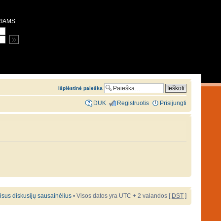
RIAMS
Išplėstinė paieška
DUK
Registruotis
Prisijungti
 visus diskusijų sausainėlius
• Visos datos yra UTC + 2 valandos [
DST
]