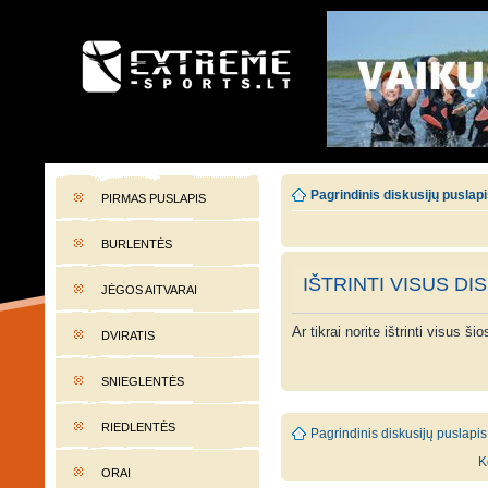
EXTREME-SPORTS.LT
Lietuvos extremalaus sporto portalas
Pagrindinis diskusijų puslap
PIRMAS PUSLAPIS
BURLENTĖS
IŠTRINTI VISUS DI
JĖGOS AITVARAI
Ar tikrai norite ištrinti visus š
DVIRATIS
SNIEGLENTĖS
RIEDLENTĖS
Pagrindinis diskusijų puslapis
K
ORAI