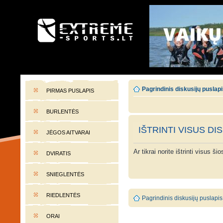
EXTREME-SPORTS.LT
Lietuvos extremalaus sporto portalas
Pagrindinis diskusijų puslap
PIRMAS PUSLAPIS
BURLENTĖS
IŠTRINTI VISUS DI
JĖGOS AITVARAI
Ar tikrai norite ištrinti visus š
DVIRATIS
SNIEGLENTĖS
RIEDLENTĖS
Pagrindinis diskusijų puslapis
ORAI