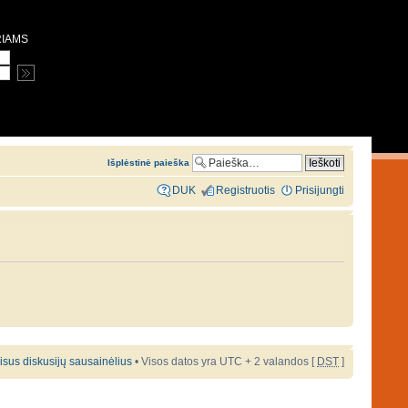
RIAMS
Išplėstinė paieška
DUK
Registruotis
Prisijungti
 visus diskusijų sausainėlius
• Visos datos yra UTC + 2 valandos [
DST
]