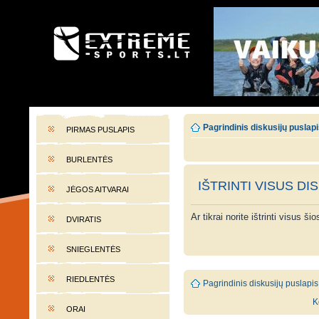
EXTREME-SPORTS.LT
Lietuvos extremalaus sporto portalas
Pagrindinis diskusijų puslap
PIRMAS PUSLAPIS
BURLENTĖS
IŠTRINTI VISUS DI
JĖGOS AITVARAI
Ar tikrai norite ištrinti visus š
DVIRATIS
SNIEGLENTĖS
RIEDLENTĖS
Pagrindinis diskusijų puslapis
K
ORAI