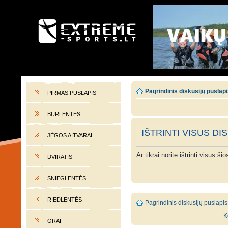
EXTREME-SPORTS.LT
Lietuvos extremalaus sporto portalas
Pagrindinis diskusijų puslap
PIRMAS PUSLAPIS
BURLENTĖS
IŠTRINTI VISUS DI
JĖGOS AITVARAI
Ar tikrai norite ištrinti visus š
DVIRATIS
SNIEGLENTĖS
RIEDLENTĖS
Pagrindinis diskusijų puslapis
K
ORAI