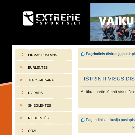
EXTREME-SPORTS.LT
Lietuvos extremalaus sporto portalas
Pagrindinis diskusijų puslap
PIRMAS PUSLAPIS
BURLENTĖS
IŠTRINTI VISUS DI
JĖGOS AITVARAI
Ar tikrai norite ištrinti visus š
DVIRATIS
SNIEGLENTĖS
RIEDLENTĖS
Pagrindinis diskusijų puslapis
K
ORAI