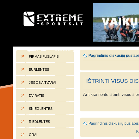
EXTREME-SPORTS.LT
Lietuvos extremalaus sporto portalas
Pagrindinis diskusijų puslap
PIRMAS PUSLAPIS
BURLENTĖS
IŠTRINTI VISUS DI
JĖGOS AITVARAI
Ar tikrai norite ištrinti visus š
DVIRATIS
SNIEGLENTĖS
RIEDLENTĖS
Pagrindinis diskusijų puslapis
K
ORAI