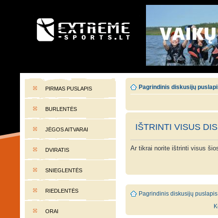
EXTREME-SPORTS.LT
Lietuvos extremalaus sporto portalas
Pagrindinis diskusijų puslap
PIRMAS PUSLAPIS
BURLENTĖS
IŠTRINTI VISUS DI
JĖGOS AITVARAI
Ar tikrai norite ištrinti visus š
DVIRATIS
SNIEGLENTĖS
RIEDLENTĖS
Pagrindinis diskusijų puslapis
K
ORAI