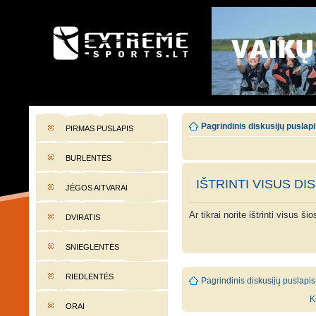
EXTREME-SPORTS.LT
Lietuvos extremalaus sporto portalas
Pagrindinis diskusijų puslap
PIRMAS PUSLAPIS
BURLENTĖS
IŠTRINTI VISUS DI
JĖGOS AITVARAI
Ar tikrai norite ištrinti visus š
DVIRATIS
SNIEGLENTĖS
RIEDLENTĖS
Pagrindinis diskusijų puslapis
K
ORAI