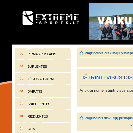
EXTREME-SPORTS.LT
Lietuvos extremalaus sporto portalas
Pagrindinis diskusijų puslap
PIRMAS PUSLAPIS
BURLENTĖS
IŠTRINTI VISUS DI
JĖGOS AITVARAI
Ar tikrai norite ištrinti visus š
DVIRATIS
SNIEGLENTĖS
RIEDLENTĖS
Pagrindinis diskusijų puslapis
K
ORAI