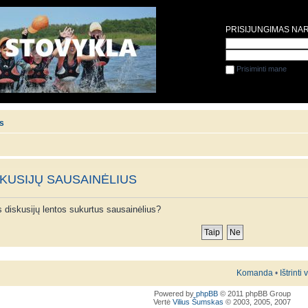
PRISIJUNGIMAS NA
Prisiminti mane
is
SKUSIJŲ SAUSAINĖLIUS
ios diskusijų lentos sukurtus sausainėlius?
Komanda
•
Ištrinti
Powered by
phpBB
© 2011 phpBB Group
Vertė
Vilius Šumskas
© 2003, 2005, 2007