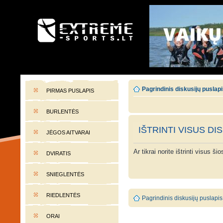
EXTREME-SPORTS.LT
Lietuvos extremalaus sporto portalas
Pagrindinis diskusijų puslap
PIRMAS PUSLAPIS
BURLENTĖS
IŠTRINTI VISUS DI
JĖGOS AITVARAI
Ar tikrai norite ištrinti visus š
DVIRATIS
SNIEGLENTĖS
RIEDLENTĖS
Pagrindinis diskusijų puslapis
ORAI