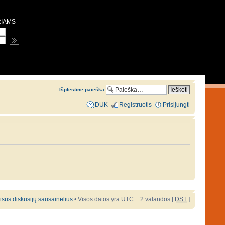
RIAMS
Išplėstinė paieška
DUK
Registruotis
Prisijungti
 visus diskusijų sausainėlius
• Visos datos yra UTC + 2 valandos [
DST
]