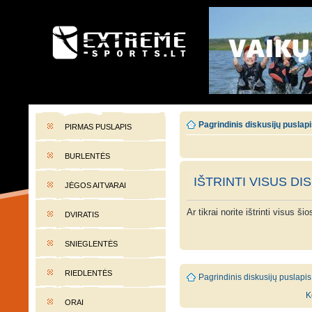
EXTREME-SPORTS.LT
Lietuvos extremalaus sporto portalas
Pagrindinis diskusijų puslap
PIRMAS PUSLAPIS
BURLENTĖS
IŠTRINTI VISUS DI
JĖGOS AITVARAI
Ar tikrai norite ištrinti visus š
DVIRATIS
SNIEGLENTĖS
RIEDLENTĖS
Pagrindinis diskusijų puslapis
K
ORAI