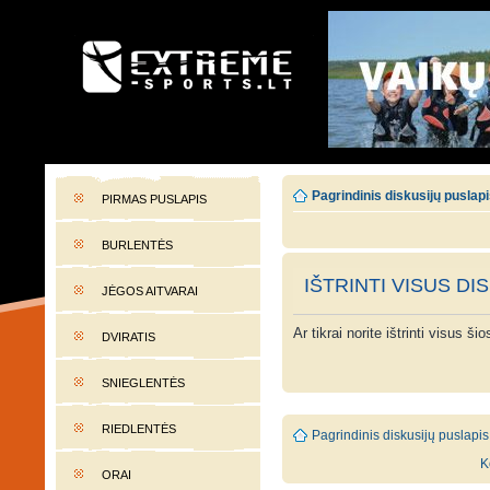
EXTREME-SPORTS.LT
Lietuvos extremalaus sporto portalas
Pagrindinis diskusijų puslap
PIRMAS PUSLAPIS
BURLENTĖS
IŠTRINTI VISUS DI
JĖGOS AITVARAI
Ar tikrai norite ištrinti visus š
DVIRATIS
SNIEGLENTĖS
RIEDLENTĖS
Pagrindinis diskusijų puslapis
K
ORAI