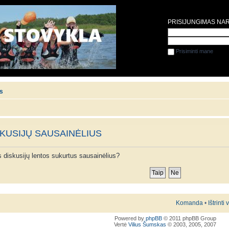
PRISIJUNGIMAS NA
Prisiminti mane
is
SKUSIJŲ SAUSAINĖLIUS
ios diskusijų lentos sukurtus sausainėlius?
Komanda
•
Ištrinti
Powered by
phpBB
© 2011 phpBB Group
Vertė
Vilius Šumskas
© 2003, 2005, 2007