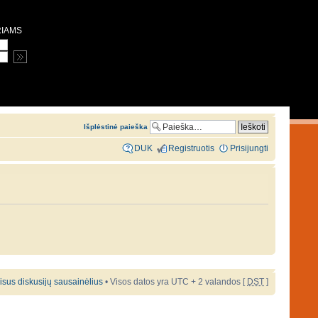
RIAMS
Išplėstinė paieška
DUK
Registruotis
Prisijungti
 visus diskusijų sausainėlius
• Visos datos yra UTC + 2 valandos [
DST
]