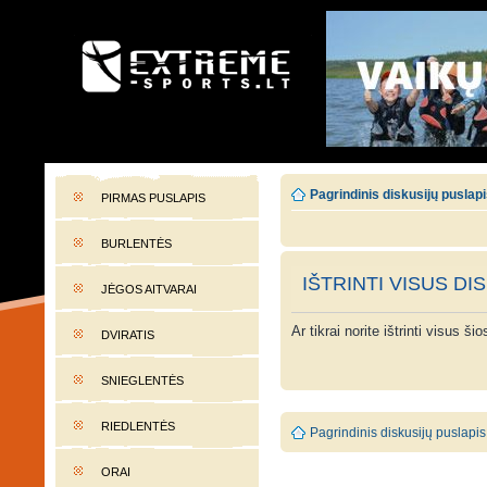
EXTREME-SPORTS.LT
Lietuvos extremalaus sporto portalas
Pagrindinis diskusijų puslap
PIRMAS PUSLAPIS
BURLENTĖS
IŠTRINTI VISUS DI
JĖGOS AITVARAI
Ar tikrai norite ištrinti visus š
DVIRATIS
SNIEGLENTĖS
RIEDLENTĖS
Pagrindinis diskusijų puslapis
ORAI