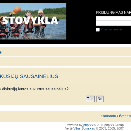
PRISIJUNGIMAS NA
Prisiminti mane
is
SKUSIJŲ SAUSAINĖLIUS
ios diskusijų lentos sukurtus sausainėlius?
Komanda
•
Ištrinti
Powered by
phpBB
© 2011 phpBB Group
Vertė
Vilius Šumskas
© 2003, 2005, 2007