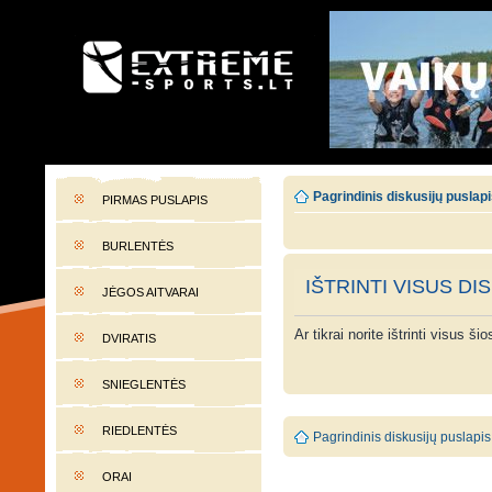
EXTREME-SPORTS.LT
Lietuvos extremalaus sporto portalas
Pagrindinis diskusijų puslap
PIRMAS PUSLAPIS
BURLENTĖS
IŠTRINTI VISUS DI
JĖGOS AITVARAI
Ar tikrai norite ištrinti visus š
DVIRATIS
SNIEGLENTĖS
RIEDLENTĖS
Pagrindinis diskusijų puslapis
ORAI