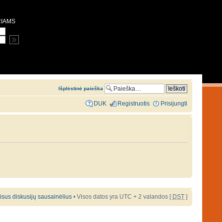
RIAMS
Išplėstinė paieška
DUK
Registruotis
Prisijungti
 visus diskusijų sausainėlius
• Visos datos yra UTC + 2 valandos [
DST
]