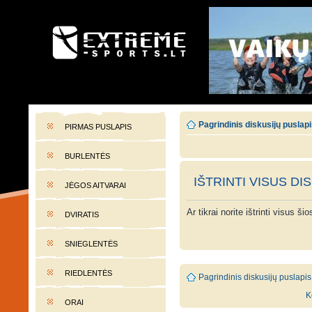
EXTREME-SPORTS.LT
Lietuvos extremalaus sporto portalas
Pagrindinis diskusijų puslap
PIRMAS PUSLAPIS
BURLENTĖS
IŠTRINTI VISUS DI
JĖGOS AITVARAI
Ar tikrai norite ištrinti visus š
DVIRATIS
SNIEGLENTĖS
RIEDLENTĖS
Pagrindinis diskusijų puslapis
K
ORAI