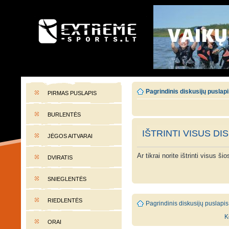
EXTREME-SPORTS.LT
Lietuvos extremalaus sporto portalas
Pagrindinis diskusijų puslap
PIRMAS PUSLAPIS
BURLENTĖS
IŠTRINTI VISUS DI
JĖGOS AITVARAI
Ar tikrai norite ištrinti visus š
DVIRATIS
SNIEGLENTĖS
RIEDLENTĖS
Pagrindinis diskusijų puslapis
K
ORAI