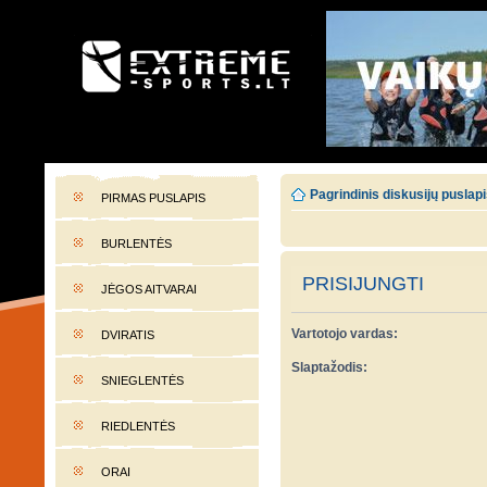
EXTREME-SPORTS.LT
Lietuvos extremalaus sporto portalas
Pagrindinis diskusijų puslap
PIRMAS PUSLAPIS
BURLENTĖS
PRISIJUNGTI
JĖGOS AITVARAI
Vartotojo vardas:
DVIRATIS
Slaptažodis:
SNIEGLENTĖS
RIEDLENTĖS
ORAI