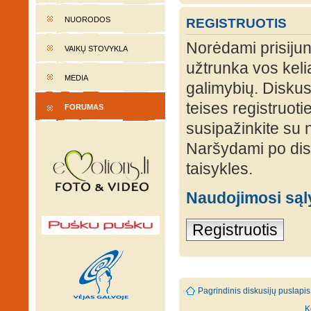
NUORODOS
REGISTRUOTIS
Norėdami prisijung
VAIKŲ STOVYKLA
užtrunka vos keli
MEDIA
galimybių. Diskusi
teises registruot
FORUMAS
susipažinkite su 
Naršydami po disk
taisykles.
Naudojimosi są
Registruotis
Pagrindinis diskusijų puslapis
K