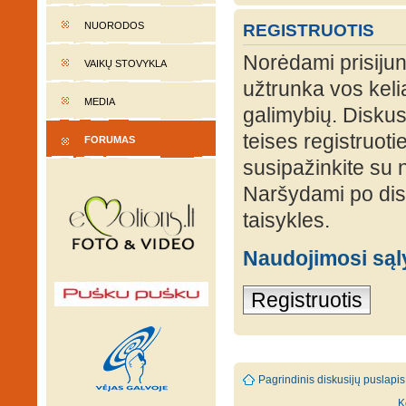
NUORODOS
REGISTRUOTIS
Norėdami prisijung
VAIKŲ STOVYKLA
užtrunka vos keli
MEDIA
galimybių. Diskusi
teises registruot
FORUMAS
susipažinkite su 
Naršydami po disk
taisykles.
Naudojimosi są
Registruotis
Pagrindinis diskusijų puslapis
K