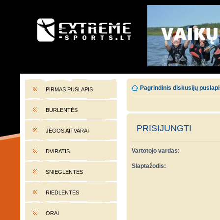
EXTREME-SPORTS.LT
Lietuvos extremalaus sporto portalas
Pagrindinis diskusijų puslap
PIRMAS PUSLAPIS
BURLENTĖS
PRISIJUNGTI
JĖGOS AITVARAI
Vartotojo vardas:
DVIRATIS
Slaptažodis:
SNIEGLENTĖS
RIEDLENTĖS
ORAI