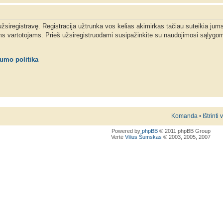
 užsiregistravę. Registracija užtrunka vos kelias akimirkas tačiau suteikia jum
ms vartotojams. Prieš užsiregistruodami susipažinkite su naudojimosi sąlygom
tumo politika
Komanda
•
Ištrinti
Powered by
phpBB
© 2011 phpBB Group
Vertė
Vilius Šumskas
© 2003, 2005, 2007