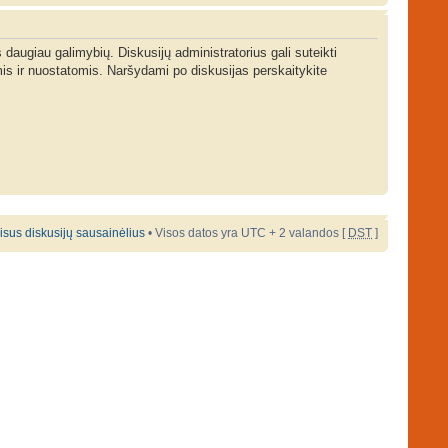
s daugiau galimybių. Diskusijų administratorius gali suteikti
is ir nuostatomis. Naršydami po diskusijas perskaitykite
 visus diskusijų sausainėlius
• Visos datos yra UTC + 2 valandos [
DST
]