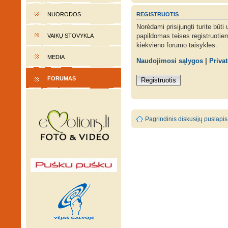
REGISTRUOTIS
NUORODOS
Norėdami prisijungti turite būti
papildomas teises registruotie
VAIKŲ STOVYKLA
kiekvieno forumo taisykles.
MEDIA
Naudojimosi sąlygos
|
Priva
FORUMAS
Registruotis
Pagrindinis diskusijų puslapis