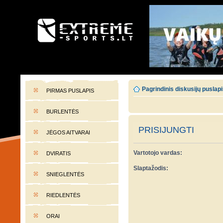
EXTREME-SPORTS.LT
Lietuvos extremalaus sporto portalas
Pagrindinis diskusijų puslap
PIRMAS PUSLAPIS
BURLENTĖS
PRISIJUNGTI
JĖGOS AITVARAI
Vartotojo vardas:
DVIRATIS
Slaptažodis:
SNIEGLENTĖS
RIEDLENTĖS
ORAI