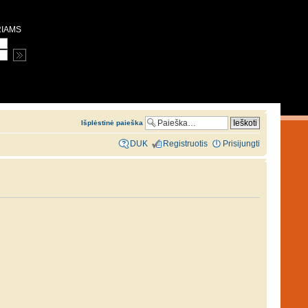
RIAMS
Išplėstinė paieška
DUK
Registruotis
Prisijungti