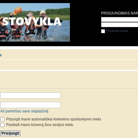
PRISIJUNGIMAS NA
Prisiminti mane
is
Aš pamiršau savo slaptažodį
Prijungti mane automatiškai kiekvieno apsilankymo metu
Paslėpti mano būseną šios sesijos metu