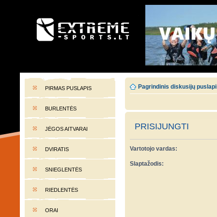
EXTREME-SPORTS.LT
Lietuvos extremalaus sporto portalas
Pagrindinis diskusijų puslap
PIRMAS PUSLAPIS
BURLENTĖS
PRISIJUNGTI
JĖGOS AITVARAI
Vartotojo vardas:
DVIRATIS
Slaptažodis:
SNIEGLENTĖS
RIEDLENTĖS
ORAI