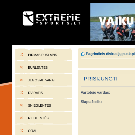
EXTREME-SPORTS.LT
Lietuvos extremalaus sporto portalas
Pagrindinis diskusijų puslap
PIRMAS PUSLAPIS
BURLENTĖS
PRISIJUNGTI
JĖGOS AITVARAI
Vartotojo vardas:
DVIRATIS
Slaptažodis:
SNIEGLENTĖS
RIEDLENTĖS
ORAI