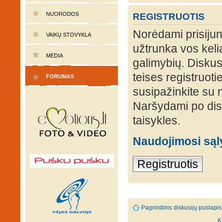
NUORODOS
REGISTRUOTIS
Norėdami prisijung
VAIKŲ STOVYKLA
užtrunka vos keli
MEDIA
galimybių. Diskusi
teises registruot
FORUMAS
susipažinkite su 
Naršydami po disk
taisykles.
Naudojimosi są
Registruotis
Pagrindinis diskusijų puslapis
K