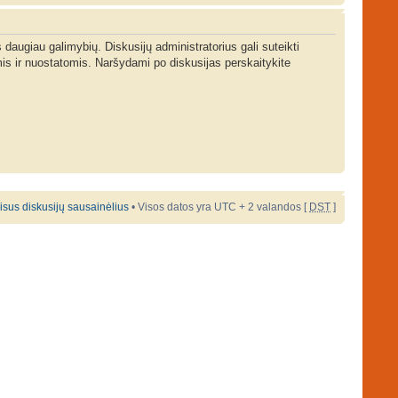
s daugiau galimybių. Diskusijų administratorius gali suteikti
is ir nuostatomis. Naršydami po diskusijas perskaitykite
 visus diskusijų sausainėlius
• Visos datos yra UTC + 2 valandos [
DST
]