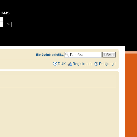
RIAMS
Išplėstinė paieška
DUK
Registruotis
Prisijungti