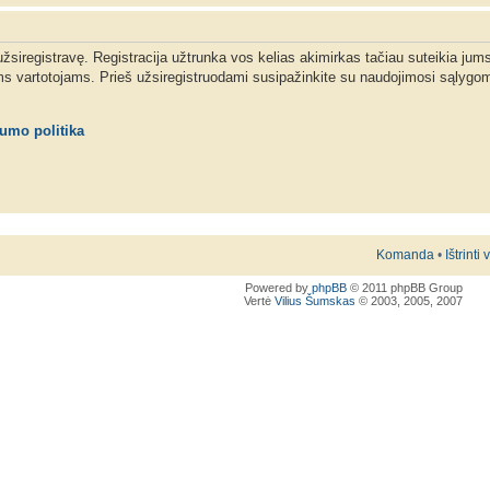
 užsiregistravę. Registracija užtrunka vos kelias akimirkas tačiau suteikia jum
ms vartotojams. Prieš užsiregistruodami susipažinkite su naudojimosi sąlygom
tumo politika
Komanda
•
Ištrinti
Powered by
phpBB
© 2011 phpBB Group
Vertė
Vilius Šumskas
© 2003, 2005, 2007