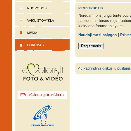
REGISTRUOTIS
NUORODOS
Norėdami prisijungti turite būti
papildomas teises registruotie
VAIKŲ STOVYKLA
kiekvieno forumo taisykles.
MEDIA
Naudojimosi sąlygos
|
Priva
FORUMAS
Registruotis
Pagrindinis diskusijų puslapis