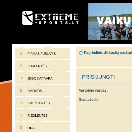
EXTREME-SPORTS.LT
Lietuvos extremalaus sporto portalas
Pagrindinis diskusijų puslap
PIRMAS PUSLAPIS
BURLENTĖS
PRISIJUNGTI
JĖGOS AITVARAI
Vartotojo vardas:
DVIRATIS
Slaptažodis:
SNIEGLENTĖS
RIEDLENTĖS
ORAI