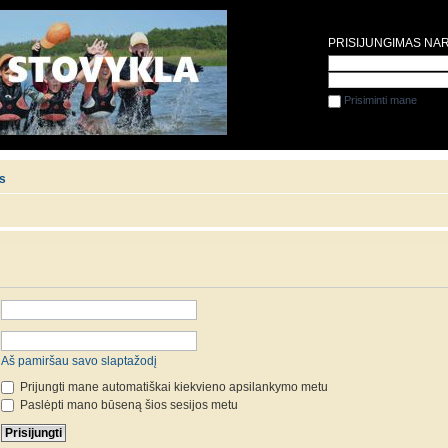
PRISIJUNGIMAS NA
Prisiminti mane
is
Aš pamiršau savo slaptažodį
Prijungti mane automatiškai kiekvieno apsilankymo metu
Paslėpti mano būseną šios sesijos metu