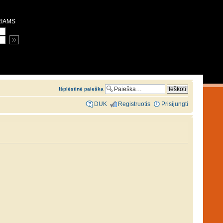
RIAMS
Išplėstinė paieška
DUK
Registruotis
Prisijungti