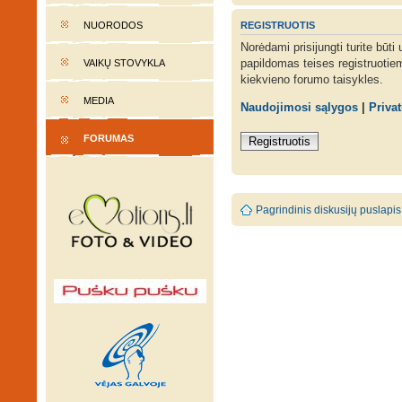
REGISTRUOTIS
NUORODOS
Norėdami prisijungti turite būti
papildomas teises registruotie
VAIKŲ STOVYKLA
kiekvieno forumo taisykles.
MEDIA
Naudojimosi sąlygos
|
Priva
FORUMAS
Registruotis
Pagrindinis diskusijų puslapis