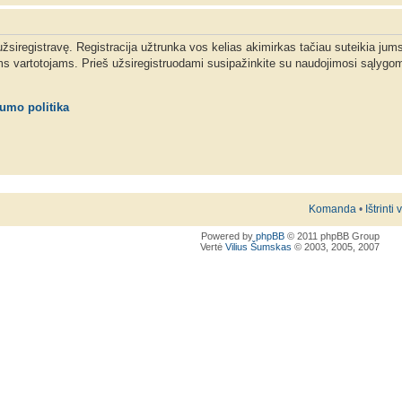
 užsiregistravę. Registracija užtrunka vos kelias akimirkas tačiau suteikia jum
ms vartotojams. Prieš užsiregistruodami susipažinkite su naudojimosi sąlygom
tumo politika
Komanda
•
Ištrinti
Powered by
phpBB
© 2011 phpBB Group
Vertė
Vilius Šumskas
© 2003, 2005, 2007