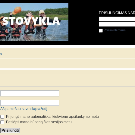
PRISIJUNGIMAS NA
Prisiminti mane
is
Aš pamiršau savo slaptažodį
Prijungti mane automatiškai kiekvieno apsilankymo metu
Paslėpti mano būseną šios sesijos metu