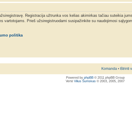
 užsiregistravę. Registracija užtrunka vos kelias akimirkas tačiau suteikia jum
ms vartotojams. Prieš užsiregistruodami susipažinkite su naudojimosi sąlygom
tumo politika
Komanda
•
Ištrinti
Powered by
phpBB
© 2011 phpBB Group
Vertė
Vilius Šumskas
© 2003, 2005, 2007