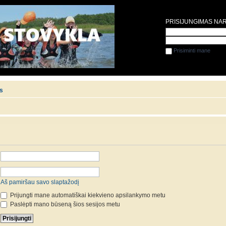
PRISIJUNGIMAS NA
Prisiminti mane
is
Aš pamiršau savo slaptažodį
Prijungti mane automatiškai kiekvieno apsilankymo metu
Paslėpti mano būseną šios sesijos metu