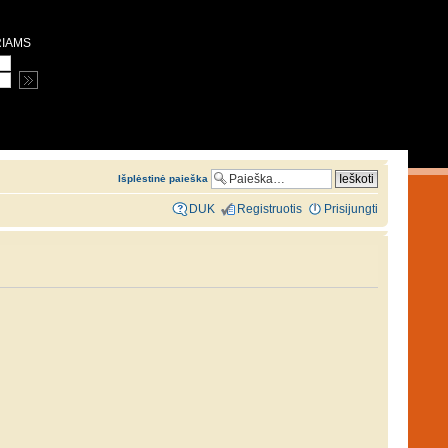
RIAMS
Išplėstinė paieška
DUK
Registruotis
Prisijungti