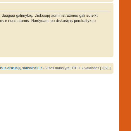
s daugiau galimybių. Diskusijų administratorius gali suteikti
is ir nuostatomis. Naršydami po diskusijas perskaitykite
 visus diskusijų sausainėlius
• Visos datos yra UTC + 2 valandos [
DST
]