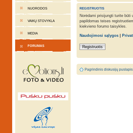
REGISTRUOTIS
NUORODOS
Norėdami prisijungti turite būti
papildomas teises registruotie
VAIKŲ STOVYKLA
kiekvieno forumo taisykles.
MEDIA
Naudojimosi sąlygos
|
Priva
FORUMAS
Registruotis
Pagrindinis diskusijų puslapis