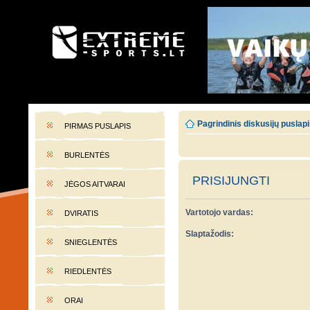
EXTREME-SPORTS.LT
Lietuvos extremalaus sporto portalas
Pagrindinis diskusijų puslap
PIRMAS PUSLAPIS
BURLENTĖS
PRISIJUNGTI
JĖGOS AITVARAI
Vartotojo vardas:
DVIRATIS
Slaptažodis:
SNIEGLENTĖS
RIEDLENTĖS
ORAI