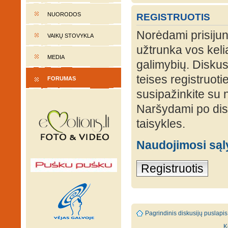
NUORODOS
REGISTRUOTIS
Norėdami prisijung
VAIKŲ STOVYKLA
užtrunka vos keli
MEDIA
galimybių. Diskusi
teises registruot
FORUMAS
susipažinkite su 
Naršydami po disk
taisykles.
Naudojimosi są
Registruotis
Pagrindinis diskusijų puslapis
K