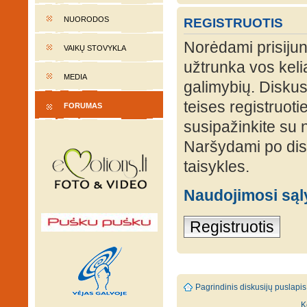
NUORODOS
REGISTRUOTIS
Norėdami prisijung
VAIKŲ STOVYKLA
užtrunka vos keli
MEDIA
galimybių. Diskusi
teises registruot
FORUMAS
susipažinkite su 
Naršydami po disk
taisykles.
Naudojimosi są
Registruotis
Pagrindinis diskusijų puslapis
K