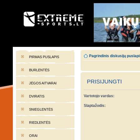
EXTREME-SPORTS.LT
Lietuvos extremalaus sporto portalas
Pagrindinis diskusijų puslap
PIRMAS PUSLAPIS
BURLENTĖS
PRISIJUNGTI
JĖGOS AITVARAI
Vartotojo vardas:
DVIRATIS
Slaptažodis:
SNIEGLENTĖS
RIEDLENTĖS
ORAI