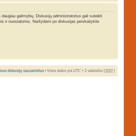
s daugiau galimybių. Diskusijų administratorius gali suteikti
is ir nuostatomis. Naršydami po diskusijas perskaitykite
 visus diskusijų sausainėlius
• Visos datos yra UTC + 2 valandos [
DST
]