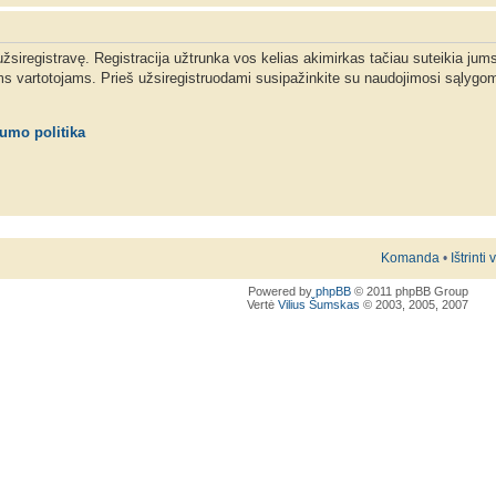
 užsiregistravę. Registracija užtrunka vos kelias akimirkas tačiau suteikia jum
ms vartotojams. Prieš užsiregistruodami susipažinkite su naudojimosi sąlygom
tumo politika
Komanda
•
Ištrinti
Powered by
phpBB
© 2011 phpBB Group
Vertė
Vilius Šumskas
© 2003, 2005, 2007