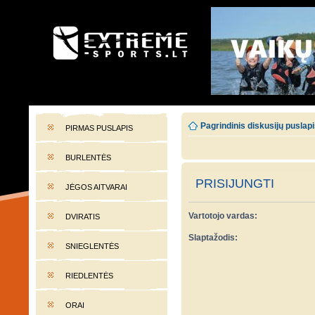
EXTREME-SPORTS.LT
Lietuvos extremalaus sporto portalas
Pagrindinis diskusijų puslap
PIRMAS PUSLAPIS
BURLENTĖS
PRISIJUNGTI
JĖGOS AITVARAI
Vartotojo vardas:
DVIRATIS
Slaptažodis:
SNIEGLENTĖS
RIEDLENTĖS
ORAI