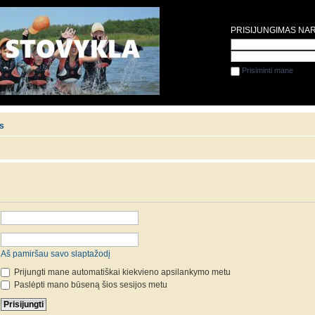
PRISIJUNGIMAS NA
Prisiminti mane
is
Aš pamiršau savo slaptažodį
Prijungti mane automatiškai kiekvieno apsilankymo metu
Paslėpti mano būseną šios sesijos metu