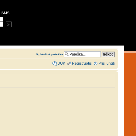
RIAMS
Išplėstinė paieška
DUK
Registruotis
Prisijungti