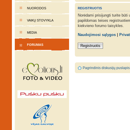
REGISTRUOTIS
NUORODOS
Norėdami prisijungti turite būti
papildomas teises registruotie
VAIKŲ STOVYKLA
kiekvieno forumo taisykles.
MEDIA
Naudojimosi sąlygos
|
Priva
FORUMAS
Registruotis
Pagrindinis diskusijų puslapis