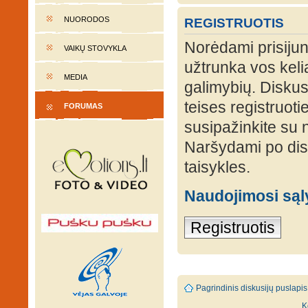
NUORODOS
REGISTRUOTIS
Norėdami prisijung
VAIKŲ STOVYKLA
užtrunka vos keli
MEDIA
galimybių. Diskusi
teises registruot
FORUMAS
susipažinkite su 
Naršydami po disk
taisykles.
Naudojimosi są
Registruotis
Pagrindinis diskusijų puslapis
K