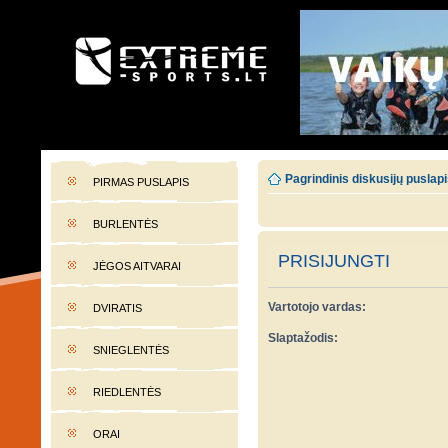
EXTREME-SPORTS.LT
Lietuvos extremalaus sporto portalas
Pagrindinis diskusijų puslap
PIRMAS PUSLAPIS
BURLENTĖS
PRISIJUNGTI
JĖGOS AITVARAI
Vartotojo vardas:
DVIRATIS
Slaptažodis:
SNIEGLENTĖS
RIEDLENTĖS
ORAI