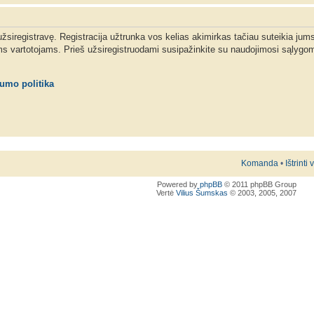
 užsiregistravę. Registracija užtrunka vos kelias akimirkas tačiau suteikia jum
ms vartotojams. Prieš užsiregistruodami susipažinkite su naudojimosi sąlygom
tumo politika
Komanda
•
Ištrinti
Powered by
phpBB
© 2011 phpBB Group
Vertė
Vilius Šumskas
© 2003, 2005, 2007