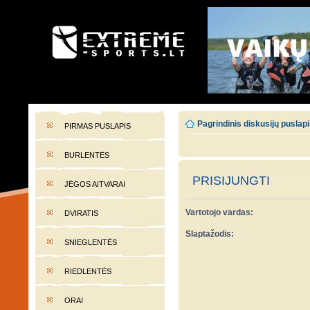
EXTREME-SPORTS.LT
Lietuvos extremalaus sporto portalas
Pagrindinis diskusijų puslap
PIRMAS PUSLAPIS
BURLENTĖS
PRISIJUNGTI
JĖGOS AITVARAI
Vartotojo vardas:
DVIRATIS
Slaptažodis:
SNIEGLENTĖS
RIEDLENTĖS
ORAI