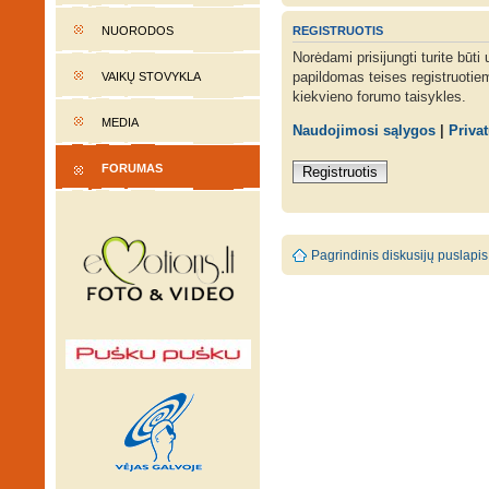
REGISTRUOTIS
NUORODOS
Norėdami prisijungti turite būti
papildomas teises registruotie
VAIKŲ STOVYKLA
kiekvieno forumo taisykles.
MEDIA
Naudojimosi sąlygos
|
Priva
FORUMAS
Registruotis
Pagrindinis diskusijų puslapis