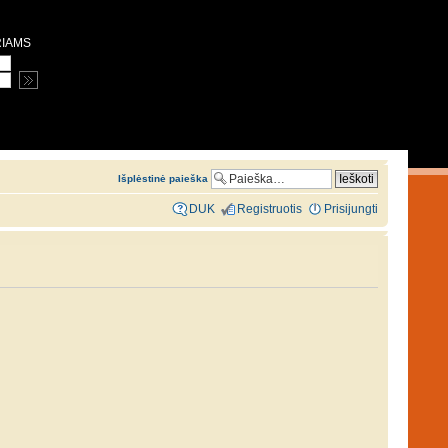
RIAMS
Išplėstinė paieška
DUK
Registruotis
Prisijungti