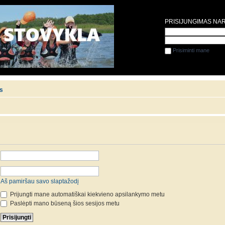
PRISIJUNGIMAS NA
Prisiminti mane
is
Aš pamiršau savo slaptažodį
Prijungti mane automatiškai kiekvieno apsilankymo metu
Paslėpti mano būseną šios sesijos metu