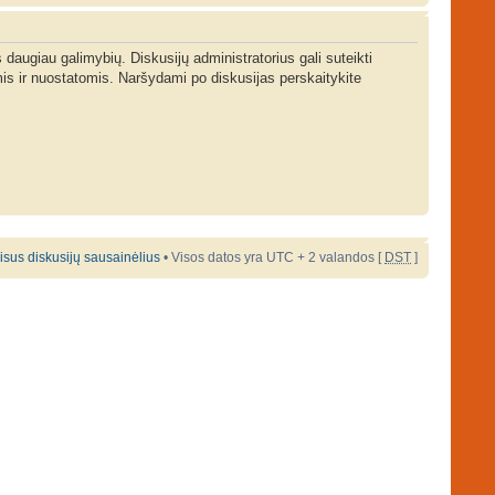
s daugiau galimybių. Diskusijų administratorius gali suteikti
is ir nuostatomis. Naršydami po diskusijas perskaitykite
 visus diskusijų sausainėlius
• Visos datos yra UTC + 2 valandos [
DST
]