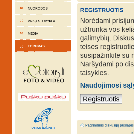
NUORODOS
REGISTRUOTIS
Norėdami prisijung
VAIKŲ STOVYKLA
užtrunka vos keli
MEDIA
galimybių. Diskusi
teises registruot
FORUMAS
susipažinkite su 
Naršydami po disk
taisykles.
Naudojimosi są
Registruotis
Pagrindinis diskusijų puslapis
K