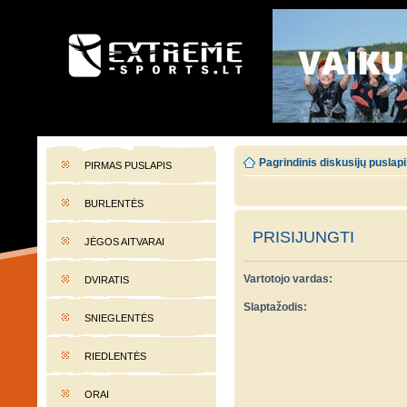
EXTREME-SPORTS.LT
Lietuvos extremalaus sporto portalas
Pagrindinis diskusijų puslap
PIRMAS PUSLAPIS
BURLENTĖS
PRISIJUNGTI
JĖGOS AITVARAI
Vartotojo vardas:
DVIRATIS
Slaptažodis:
SNIEGLENTĖS
RIEDLENTĖS
ORAI