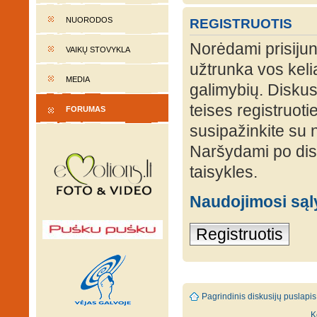
NUORODOS
REGISTRUOTIS
Norėdami prisijung
VAIKŲ STOVYKLA
užtrunka vos keli
MEDIA
galimybių. Diskusi
teises registruot
FORUMAS
susipažinkite su 
Naršydami po disk
taisykles.
Naudojimosi są
Registruotis
Pagrindinis diskusijų puslapis
K