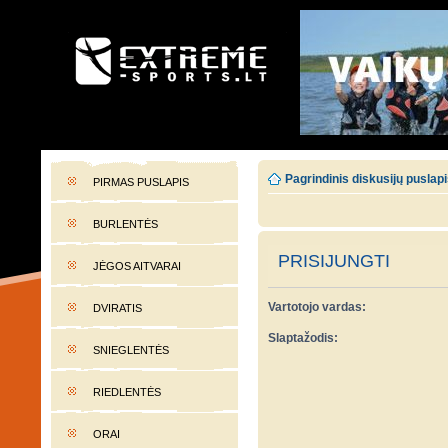
EXTREME-SPORTS.LT
Lietuvos extremalaus sporto portalas
Pagrindinis diskusijų puslap
PIRMAS PUSLAPIS
BURLENTĖS
PRISIJUNGTI
JĖGOS AITVARAI
Vartotojo vardas:
DVIRATIS
Slaptažodis:
SNIEGLENTĖS
RIEDLENTĖS
ORAI