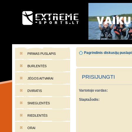
EXTREME-SPORTS.LT
Lietuvos extremalaus sporto portalas
Pagrindinis diskusijų puslap
PIRMAS PUSLAPIS
BURLENTĖS
PRISIJUNGTI
JĖGOS AITVARAI
Vartotojo vardas:
DVIRATIS
Slaptažodis:
SNIEGLENTĖS
RIEDLENTĖS
ORAI