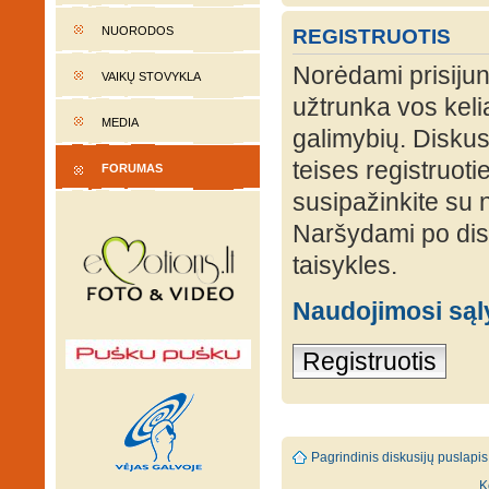
NUORODOS
REGISTRUOTIS
Norėdami prisijung
VAIKŲ STOVYKLA
užtrunka vos keli
MEDIA
galimybių. Diskusi
teises registruot
FORUMAS
susipažinkite su 
Naršydami po disk
taisykles.
Naudojimosi są
Registruotis
Pagrindinis diskusijų puslapis
K