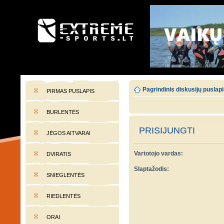
EXTREME-SPORTS.LT
Lietuvos extremalaus sporto portalas
Pagrindinis diskusijų puslap
PIRMAS PUSLAPIS
BURLENTĖS
PRISIJUNGTI
JĖGOS AITVARAI
Vartotojo vardas:
DVIRATIS
Slaptažodis:
SNIEGLENTĖS
RIEDLENTĖS
ORAI