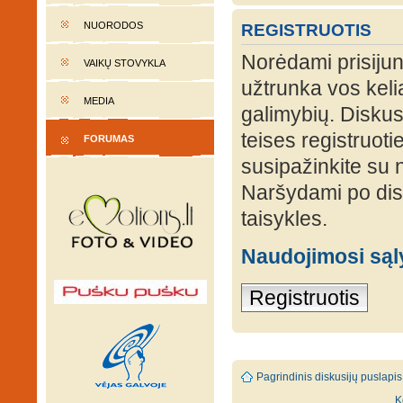
NUORODOS
REGISTRUOTIS
Norėdami prisijung
VAIKŲ STOVYKLA
užtrunka vos keli
MEDIA
galimybių. Diskusi
teises registruot
FORUMAS
susipažinkite su 
Naršydami po disk
taisykles.
Naudojimosi są
Registruotis
Pagrindinis diskusijų puslapis
K