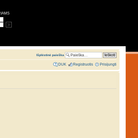
RIAMS
Išplėstinė paieška
DUK
Registruotis
Prisijungti