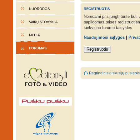
REGISTRUOTIS
NUORODOS
Norėdami prisijungti turite būti
papildomas teises registruotie
VAIKŲ STOVYKLA
kiekvieno forumo taisykles.
MEDIA
Naudojimosi sąlygos
|
Priva
FORUMAS
Registruotis
Pagrindinis diskusijų puslapis