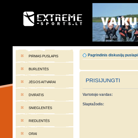
EXTREME-SPORTS.LT
Lietuvos extremalaus sporto portalas
Pagrindinis diskusijų puslap
PIRMAS PUSLAPIS
BURLENTĖS
PRISIJUNGTI
JĖGOS AITVARAI
Vartotojo vardas:
DVIRATIS
Slaptažodis:
SNIEGLENTĖS
RIEDLENTĖS
ORAI