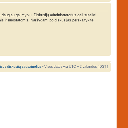
s daugiau galimybių. Diskusijų administratorius gali suteikti
is ir nuostatomis. Naršydami po diskusijas perskaitykite
 visus diskusijų sausainėlius
• Visos datos yra UTC + 2 valandos [
DST
]