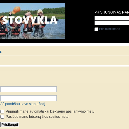
PRISIJUNGIMAS NA
Prisiminti mane
is
Aš pamiršau savo slaptažodį
Prijungti mane automatiškai kiekvieno apsilankymo metu
Paslėpti mano būseną šios sesijos metu