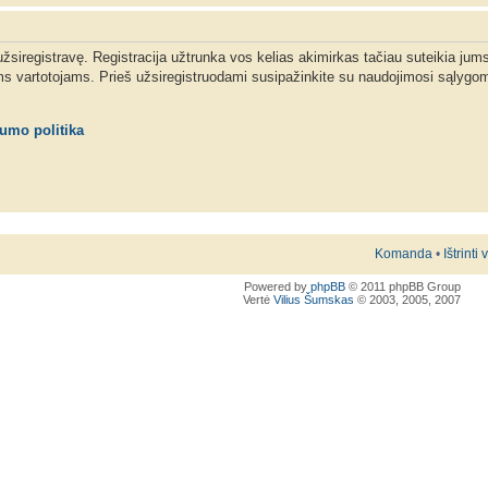
 užsiregistravę. Registracija užtrunka vos kelias akimirkas tačiau suteikia jum
ms vartotojams. Prieš užsiregistruodami susipažinkite su naudojimosi sąlygom
tumo politika
Komanda
•
Ištrinti
Powered by
phpBB
© 2011 phpBB Group
Vertė
Vilius Šumskas
© 2003, 2005, 2007