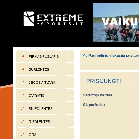
EXTREME-SPORTS.LT
Lietuvos extremalaus sporto portalas
Pagrindinis diskusijų puslap
PIRMAS PUSLAPIS
BURLENTĖS
PRISIJUNGTI
JĖGOS AITVARAI
Vartotojo vardas:
DVIRATIS
Slaptažodis:
SNIEGLENTĖS
RIEDLENTĖS
ORAI