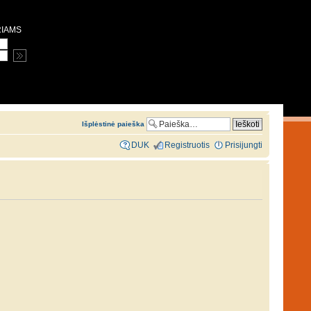
RIAMS
Išplėstinė paieška
DUK
Registruotis
Prisijungti