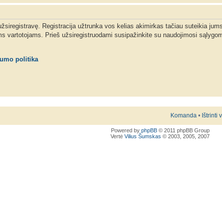
 užsiregistravę. Registracija užtrunka vos kelias akimirkas tačiau suteikia jum
ms vartotojams. Prieš užsiregistruodami susipažinkite su naudojimosi sąlygom
tumo politika
Komanda
•
Ištrinti
Powered by
phpBB
© 2011 phpBB Group
Vertė
Vilius Šumskas
© 2003, 2005, 2007