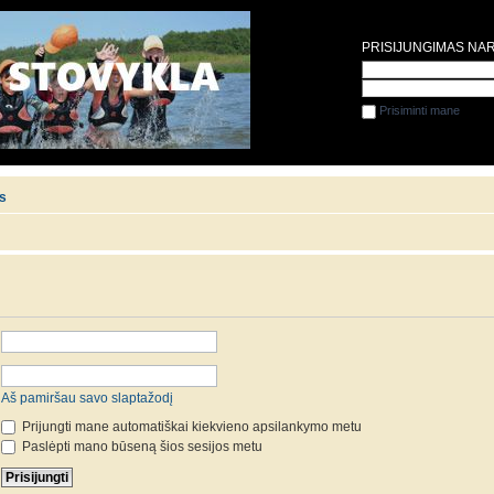
PRISIJUNGIMAS NA
Prisiminti mane
is
Aš pamiršau savo slaptažodį
Prijungti mane automatiškai kiekvieno apsilankymo metu
Paslėpti mano būseną šios sesijos metu