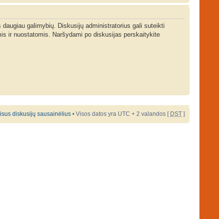
s daugiau galimybių. Diskusijų administratorius gali suteikti
is ir nuostatomis. Naršydami po diskusijas perskaitykite
 visus diskusijų sausainėlius
• Visos datos yra UTC + 2 valandos [
DST
]