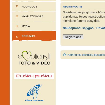
REGISTRUOTIS
NUORODOS
Norėdami prisijungti turite būti
papildomas teises registruotie
VAIKŲ STOVYKLA
kiekvieno forumo taisykles.
MEDIA
Naudojimosi sąlygos
|
Priva
FORUMAS
Registruotis
Pagrindinis diskusijų puslapis