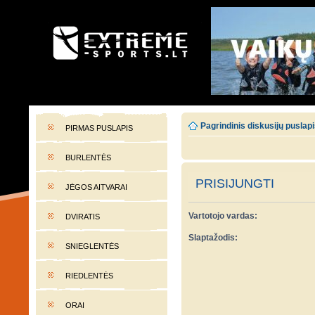
EXTREME-SPORTS.LT
Lietuvos extremalaus sporto portalas
Pagrindinis diskusijų puslap
PIRMAS PUSLAPIS
BURLENTĖS
PRISIJUNGTI
JĖGOS AITVARAI
Vartotojo vardas:
DVIRATIS
Slaptažodis:
SNIEGLENTĖS
RIEDLENTĖS
ORAI