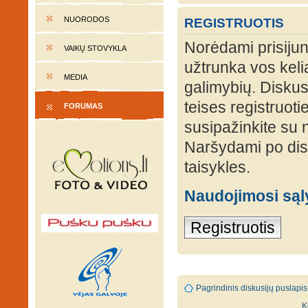
NUORODOS
REGISTRUOTIS
Norėdami prisijung
VAIKŲ STOVYKLA
užtrunka vos keli
MEDIA
galimybių. Diskusi
teises registruot
FORUMAS
susipažinkite su 
Naršydami po disk
taisykles.
Naudojimosi są
Registruotis
Pagrindinis diskusijų puslapis
K