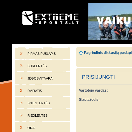
EXTREME-SPORTS.LT
Lietuvos extremalaus sporto portalas
Pagrindinis diskusijų puslap
PIRMAS PUSLAPIS
BURLENTĖS
PRISIJUNGTI
JĖGOS AITVARAI
Vartotojo vardas:
DVIRATIS
Slaptažodis:
SNIEGLENTĖS
RIEDLENTĖS
ORAI