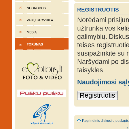
NUORODOS
REGISTRUOTIS
Norėdami prisijung
VAIKŲ STOVYKLA
užtrunka vos keli
MEDIA
galimybių. Diskusi
teises registruot
FORUMAS
susipažinkite su 
Naršydami po disk
taisykles.
Naudojimosi są
Registruotis
Pagrindinis diskusijų puslapis
K