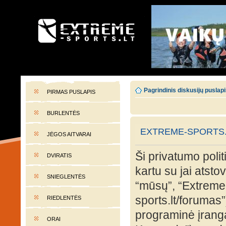
EXTREME-SPORTS.LT
Lietuvos extremalaus sporto portalas
Pagrindinis diskusijų puslap
PIRMAS PUSLAPIS
BURLENTĖS
EXTREME-SPORTS.L
JĖGOS AITVARAI
Ši privatumo polit
DVIRATIS
kartu su jai atst
SNIEGLENTĖS
“mūsų”, “Extreme-
sports.lt/forumas”
RIEDLENTĖS
programinė įran
ORAI