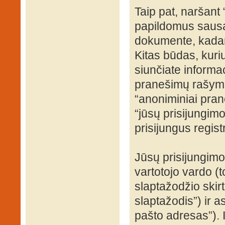
Taip pat, naršant
papildomus sausa
dokumente, kadang
Kitas būdas, kuri
siunčiate informac
pranešimų rašyma
“anoniminiai prane
“jūsų prisijungi
prisijungus regist
Jūsų prisijungim
vartotojo vardo (t
slaptažodžio skirto
slaptažodis”) ir a
pašto adresas”). 