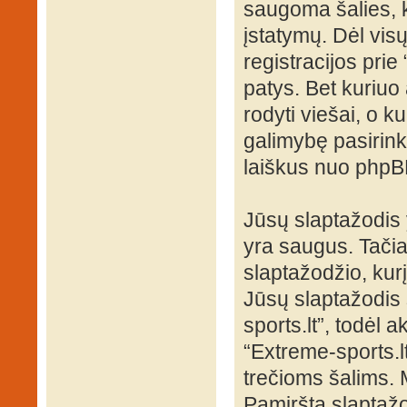
saugoma šalies, k
įstatymų. Dėl visų
registracijos pri
patys. Bet kuriuo 
rodyti viešai, o k
galimybę pasirink
laiškus nuo phpB
Jūsų slaptažodis
yra saugus. Tači
slaptažodžio, kur
Jūsų slaptažodis s
sports.lt”, todėl a
“Extreme-sports.l
trečioms šalims.
Pamirštą slaptažo