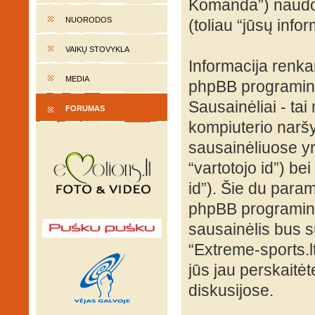
Komanda”) naudoja
NUORODOS
(toliau “jūsų infor
VAIKŲ STOVYKLA
Informacija renk
MEDIA
phpBB programinė
Sausainėliai - tai 
FORUMAS
kompiuterio naršy
sausainėliuose yra
“vartotojo id”) be
id”). Šie du para
phpBB programinė
sausainėlis bus s
“Extreme-sports.l
jūs jau perskaitė
diskusijose.