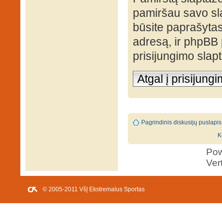
pamiršau savo sl
būsite paprašytas 
adresą, ir phpBB
prisijungimo slap
Atgal į prisijung
Pagrindinis diskusijų puslapis
K
Po
Ver
© 2005-2011 VšĮ Ekstremalus Sportas