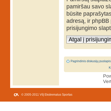
pamiršau savo sl
būsite paprašytas 
adresą, ir phpBB
prisijungimo slap
Atgal į prisijung
Pagrindinis diskusijų puslapis
K
Po
Ver
© 2005-2011 VšĮ Ekstremalus Sportas