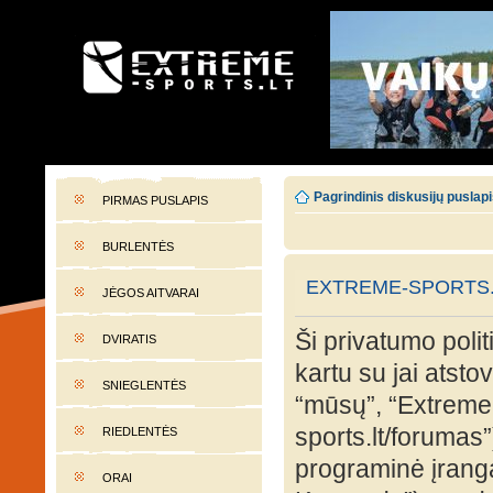
EXTREME-SPORTS.LT
Lietuvos extremalaus sporto portalas
Pagrindinis diskusijų puslap
PIRMAS PUSLAPIS
BURLENTĖS
EXTREME-SPORTS.L
JĖGOS AITVARAI
Ši privatumo polit
DVIRATIS
kartu su jai atst
SNIEGLENTĖS
“mūsų”, “Extreme-
sports.lt/forumas”
RIEDLENTĖS
programinė įran
ORAI