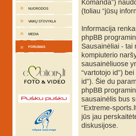
Komanda”) naudoja
NUORODOS
(toliau “jūsų infor
VAIKŲ STOVYKLA
Informacija renk
MEDIA
phpBB programinė
Sausainėliai - tai 
FORUMAS
kompiuterio naršy
sausainėliuose yra
“vartotojo id”) be
id”). Šie du para
phpBB programinė
sausainėlis bus s
“Extreme-sports.l
jūs jau perskaitė
diskusijose.