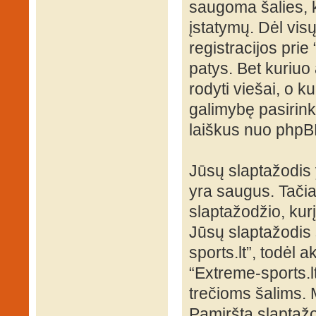
saugoma šalies, k
įstatymų. Dėl visų
registracijos pri
patys. Bet kuriuo 
rodyti viešai, o k
galimybę pasirink
laiškus nuo phpB
Jūsų slaptažodis
yra saugus. Tači
slaptažodžio, kur
Jūsų slaptažodis s
sports.lt”, todėl a
“Extreme-sports.l
trečioms šalims.
Pamirštą slaptažo