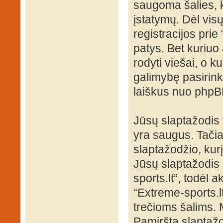
saugoma šalies, k
įstatymų. Dėl visų
registracijos pri
patys. Bet kuriuo 
rodyti viešai, o k
galimybę pasirink
laiškus nuo phpB
Jūsų slaptažodis
yra saugus. Tači
slaptažodžio, kur
Jūsų slaptažodis s
sports.lt”, todėl a
“Extreme-sports.l
trečioms šalims.
Pamirštą slaptažo