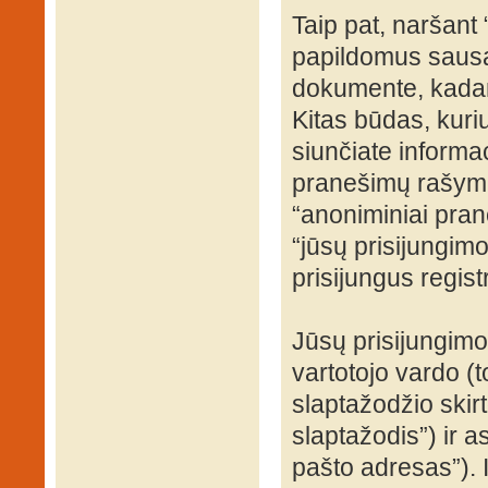
Taip pat, naršant
papildomus sausa
dokumente, kadang
Kitas būdas, kuri
siunčiate informac
pranešimų rašyma
“anoniminiai prane
“jūsų prisijungi
prisijungus regist
Jūsų prisijungim
vartotojo vardo (t
slaptažodžio skirto
slaptažodis”) ir a
pašto adresas”). 