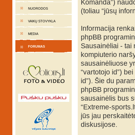
Komanda”) naudoja
NUORODOS
(toliau “jūsų infor
VAIKŲ STOVYKLA
Informacija renk
MEDIA
phpBB programinė
Sausainėliai - tai 
FORUMAS
kompiuterio naršy
sausainėliuose yra
“vartotojo id”) be
id”). Šie du para
phpBB programinė
sausainėlis bus s
“Extreme-sports.l
jūs jau perskaitė
diskusijose.