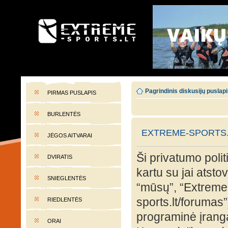
EXTREME-SPORTS.LT
Lietuvos extremalaus sporto portalas
Pagrindinis diskusijų puslap
PIRMAS PUSLAPIS
BURLENTĖS
EXTREME-SPORTS.L
JĖGOS AITVARAI
Ši privatumo polit
DVIRATIS
kartu su jai atst
SNIEGLENTĖS
“mūsų”, “Extreme-
sports.lt/forumas”
RIEDLENTĖS
programinė įran
ORAI