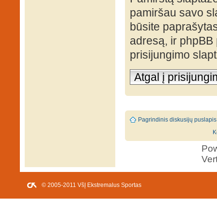
pamiršau savo sl
būsite paprašytas 
adresą, ir phpBB
prisijungimo slap
Atgal į prisijung
Pagrindinis diskusijų puslapis
K
Po
Ver
© 2005-2011 VšĮ Ekstremalus Sportas