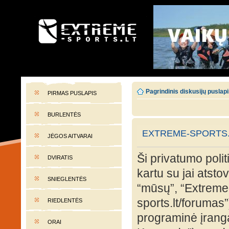
EXTREME-SPORTS.LT
Lietuvos extremalaus sporto portalas
Pagrindinis diskusijų puslap
PIRMAS PUSLAPIS
BURLENTĖS
EXTREME-SPORTS.L
JĖGOS AITVARAI
Ši privatumo polit
DVIRATIS
kartu su jai atst
SNIEGLENTĖS
“mūsų”, “Extreme-
sports.lt/forumas”
RIEDLENTĖS
programinė įran
ORAI