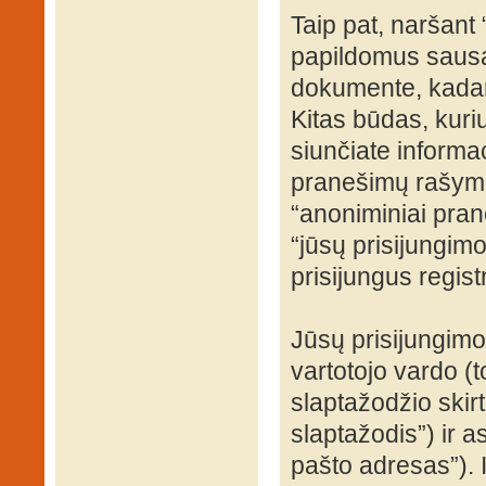
Taip pat, naršant
papildomus sausa
dokumente, kadang
Kitas būdas, kuri
siunčiate informac
pranešimų rašyma
“anoniminiai prane
“jūsų prisijungi
prisijungus regist
Jūsų prisijungim
vartotojo vardo (t
slaptažodžio skirto
slaptažodis”) ir a
pašto adresas”). 