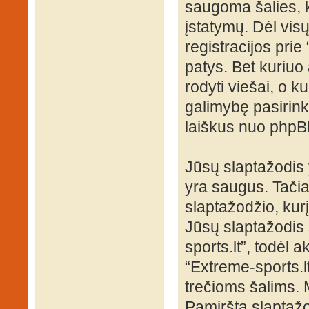
saugoma šalies, k
įstatymų. Dėl visų
registracijos pri
patys. Bet kuriuo 
rodyti viešai, o k
galimybę pasirink
laiškus nuo phpB
Jūsų slaptažodis
yra saugus. Tači
slaptažodžio, kur
Jūsų slaptažodis s
sports.lt”, todėl a
“Extreme-sports.l
trečioms šalims.
Pamirštą slaptažo