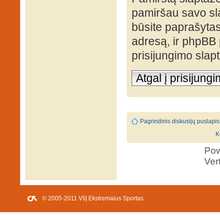
pamiršau savo sl
būsite paprašytas 
adresą, ir phpBB
prisijungimo slap
Atgal į prisijung
Pagrindinis diskusijų puslapis
K
Po
Ver
© 2005-2011 VšĮ Ekstremalus Sportas