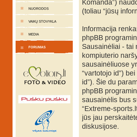
Komanda”) naudoja
NUORODOS
(toliau “jūsų infor
VAIKŲ STOVYKLA
Informacija renk
MEDIA
phpBB programinė
Sausainėliai - tai 
FORUMAS
kompiuterio naršy
sausainėliuose yra
“vartotojo id”) be
id”). Šie du para
phpBB programinė
sausainėlis bus s
“Extreme-sports.l
jūs jau perskaitė
diskusijose.