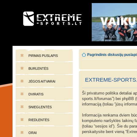
EXTREME-SPORTS.LT
Lietuvos extremalaus sporto portalas
Pagrindinis diskusijų puslap
PIRMAS PUSLAPIS
BURLENTĖS
EXTREME-SPORTS.L
JĖGOS AITVARAI
Ši privatumo politika detaliai 
DVIRATIS
sports.lt/forumas”) bei phpBB 
informaciją (toliau “jūsų informa
SNIEGLENTĖS
Informacija renkama dviem būdai
RIEDLENTĖS
kompiuterio naršyklės laikinų f
(toliau “sesijos id”). Šie du p
perskaitysite bent vieną “Extr
ORAI