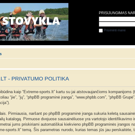
PRISIJUNGIMAS NA
Prisiminti mane
is
T - PRIVATUMO POLITIKA
apibūdina kaip “Extreme-sports.lt” kartu su jai atstovaujančioms kompanijoms (
(toliau “jie”, “jų”, “phpBB programinė įranga”, “www.phpbb.com”, “phpBB Grup
cija”).
s. Pirmiausia, naršant po phpBB programinė įranga sukuria keletą sausainėlių. 
ailų katalogą. Pirmuose dvejuose sausainėliuose yra vartotojo identifikavimo inf
arametrai jums priskiriami automatiškai kiekvieno phpBB programinės įrangos n
eme-sports.lt” temą. Šis parametras nurodo, kurias temas jūs jau perskaitėte,