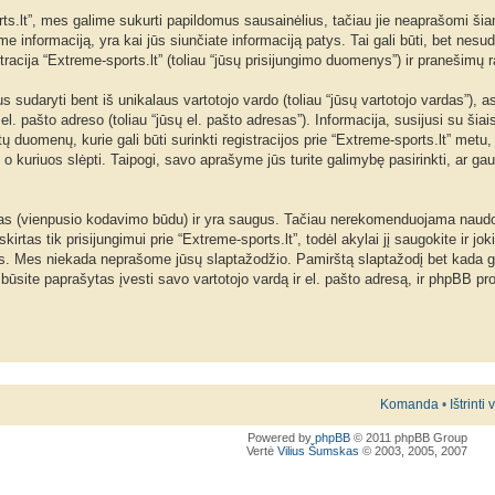
rts.lt”, mes galime sukurti papildomus sausainėlius, tačiau jie neaprašomi ši
 informaciją, yra kai jūs siunčiate informaciją patys. Tai gali būti, bet nes
tracija “Extreme-sports.lt” (toliau “jūsų prisijungimo duomenys”) ir pranešimų 
udaryti bent iš unikalaus vartotojo vardo (toliau “jūsų vartotojo vardas”), asme
o el. pašto adreso (toliau “jūsų el. pašto adresas”). Informacija, susijusi su 
itų duomenų, kurie gali būti surinkti registracijos prie “Extreme-sports.lt” metu
 o kuriuos slėpti. Taipogi, savo aprašyme jūs turite galimybę pasirinkti, ar 
s (vienpusio kodavimo būdu) ir yra saugus. Tačiau nerekomenduojama naudoti 
irtas tik prisijungimui prie “Extreme-sports.lt”, todėl akylai jį saugokite ir j
s. Mes niekada neprašome jūsų slaptažodžio. Pamirštą slaptažodį bet kada ga
būsite paprašytas įvesti savo vartotojo vardą ir el. pašto adresą, ir phpBB p
Komanda
•
Ištrinti
Powered by
phpBB
© 2011 phpBB Group
Vertė
Vilius Šumskas
© 2003, 2005, 2007