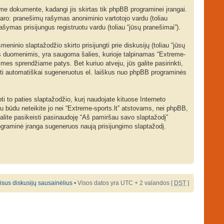
ame dokumente, kadangi jis skirtas tik phpBB programinei įrangai.
udaro: pranešimų rašymas anoniminio vartotojo vardu (toliau
rašymas prisijungus registruotu vardu (toliau “jūsų pranešimai”).
ninio slaptažodžio skirto prisijungti prie diskusijų (toliau “jūsų
šiais duomenimis, yra saugoma šalies, kurioje talpinamas “Extreme-
, mes sprendžiame patys. Bet kuriuo atveju, jūs galite pasirinkti,
gauti automatiškai sugeneruotus el. laiškus nuo phpBB programinės
to paties slaptažodžio, kurį naudojate kituose Interneto
okiu būdu neteikite jo nei “Extreme-sports.lt” atstovams, nei phpBB,
lite pasikeisti pasinaudoję “Aš pamiršau savo slaptažodį”
rograminė įranga sugeneruos naują prisijungimo slaptažodį.
 visus diskusijų sausainėlius
• Visos datos yra UTC + 2 valandos [
DST
]