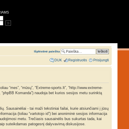
RIAMS
Išplėstinė paieška
DUK
Registruotis
Prisijungti
toliau “mes”, “mūsų”, “Extreme-sports.lt”, “http://www.extreme-
ė”, “phpBB Komanda”) naudoja bet kurios sesijos metu surinktą
Sausainėliai - tai maži tekstiniai failai, kurie atsiunčiami į jūsų
ormacija (toliau “vartotojo id”) bei anoniminė sesijos informacija
audojimosi metu. Trečiasis sausainėlis bus sukurtas tada, kai
 taip suteikdamas patogesnį dalyvavimą diskusijose.