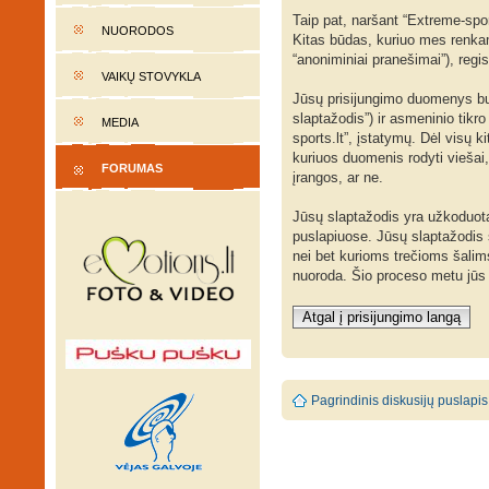
Taip pat, naršant “Extreme-spo
NUORODOS
Kitas būdas, kuriuo mes renkame
“anoniminiai pranešimai”), regis
VAIKŲ STOVYKLA
Jūsų prisijungimo duomenys bus s
slaptažodis”) ir asmeninio tikr
MEDIA
sports.lt”, įstatymų. Dėl visų k
kuriuos duomenis rodyti viešai,
FORUMAS
įrangos, ar ne.
Jūsų slaptažodis yra užkoduota
puslapiuose. Jūsų slaptažodis sk
nei bet kurioms trečioms šalim
nuoroda. Šio proceso metu jūs 
Atgal į prisijungimo langą
Pagrindinis diskusijų puslapis