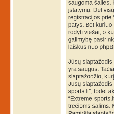
saugoma šalies, k
įstatymų. Dėl visų
registracijos pri
patys. Bet kuriuo 
rodyti viešai, o k
galimybę pasirink
laiškus nuo phpB
Jūsų slaptažodis
yra saugus. Tači
slaptažodžio, kur
Jūsų slaptažodis s
sports.lt”, todėl a
“Extreme-sports.l
trečioms šalims.
Pamirštą slaptažo