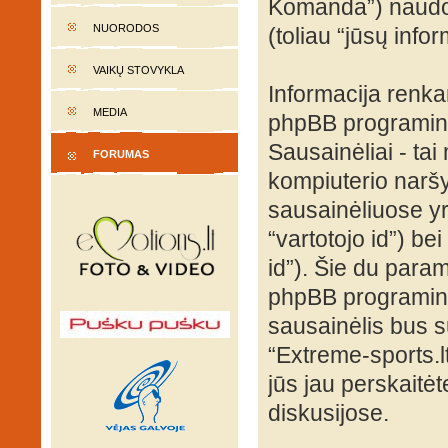
Komanda”) naudoja
NUORODOS
(toliau “jūsų infor
VAIKŲ STOVYKLA
Informacija renk
MEDIA
phpBB programinė
Sausainėliai - tai 
FORUMAS
kompiuterio naršy
sausainėliuose yra
“vartotojo id”) be
id”). Šie du para
phpBB programinė
sausainėlis bus s
“Extreme-sports.l
jūs jau perskaitė
diskusijose.