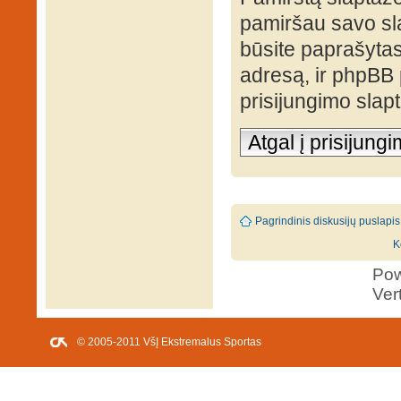
pamiršau savo sl
būsite paprašytas 
adresą, ir phpBB
prisijungimo slap
Atgal į prisijung
Pagrindinis diskusijų puslapis
K
Po
Ver
© 2005-2011 VšĮ Ekstremalus Sportas