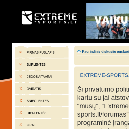
EXTREME-SPORTS.LT
Lietuvos extremalaus sporto portalas
Pagrindinis diskusijų puslap
PIRMAS PUSLAPIS
BURLENTĖS
EXTREME-SPORTS.L
JĖGOS AITVARAI
Ši privatumo polit
DVIRATIS
kartu su jai atst
SNIEGLENTĖS
“mūsų”, “Extreme-
sports.lt/forumas”
RIEDLENTĖS
programinė įran
ORAI