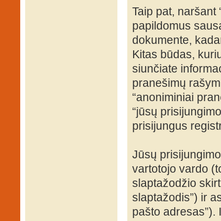
Taip pat, naršant
papildomus sausa
dokumente, kadang
Kitas būdas, kuri
siunčiate informac
pranešimų rašyma
“anoniminiai prane
“jūsų prisijungi
prisijungus regist
Jūsų prisijungim
vartotojo vardo (t
slaptažodžio skirto
slaptažodis”) ir a
pašto adresas”). 